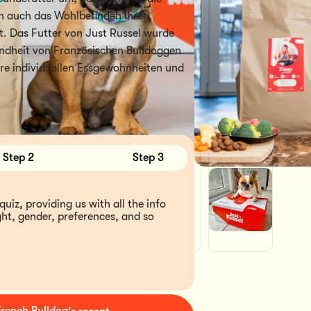
n auch das Wohlbefinden Ihrer
t. Das Futter von Just Russel wurde
sundheit von Französischen Bulldoggen
hre individuellen Essgewohnheiten und
Step 2
Step 3
quiz, providing us with all the info 
ht, gender, preferences, and so 