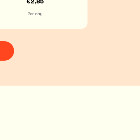
€2,85
Per day