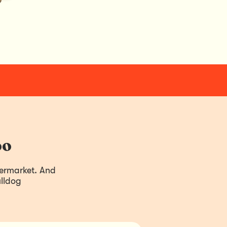
oo
ermarket. And 
lldog