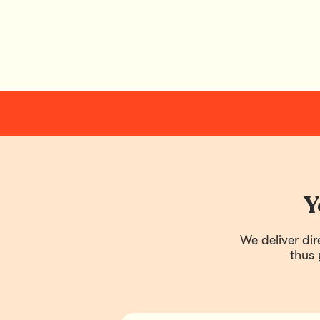
Y
We deliver di
thus