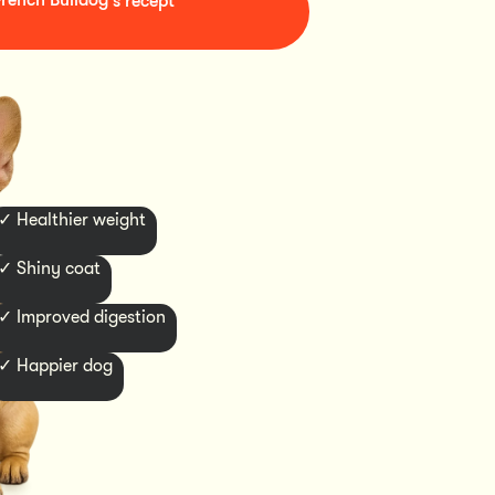
French Bulldog
's recept
✓ Healthier weight
✓ Shiny coat
✓ Improved digestion
✓ Happier dog