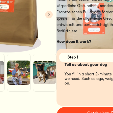
körperliche Gesundheit, sonder
Französischen Bulldogge förder
speziell für die allgemeine Ge
entwickelt und berücksichtigt i
Bedürfnisse.
How does it work?
Step 1
Tell us about your dog
You fill in a short 2-minute 
we need. Such as age, weig
on. 