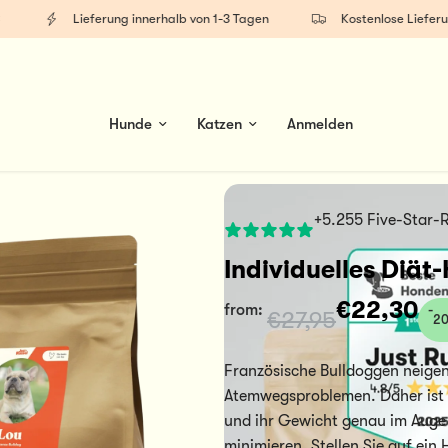
Lieferung innerhalb von 1-3 Tagen
Kostenlose Lieferung a
Hunde
Katzen
Anmelden
+5.255 Five-Star-
Individuelles Diät
€22,30
from: 
-
€27,95
2
Französische Bulldoggen neigen
Atemwegsproblemen. Daher ist 
und ihr Gewicht genau im Auge 
minimieren. Stellen Sie auf ein