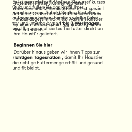
Es ist ganz einfach! Machen Sie unser kurzes 
Proteinen, Fetten, Kohlenhydraten, 
Quiz und füllen Sie das Profil Ihres 
Vitaminen und Mineralstoffen. Er ist speziell 
Haustieres aus. Sobald Sie Ihre Bestellung 
auf Alter, Größe und Aktivitätsniveau Ihres 
aufgegeben haben, bereiten wir Ihr Paket 
Hundes abgestimmt. Alles, was Ihr Haustier 
vor und innerhalb von 
1 bis 3 Werktagen
für einen fantastischen Tag braucht, ist im 
wird Ihr personalisiertes Tierfutter direkt an 
Plan enthalten.
Ihre Haustür geliefert.
Beginnen Sie hier
 Darüber hinaus geben wir Ihnen Tipps zur 
richtigen Tagesration
 , damit Ihr Haustier 
die richtige Futtermenge erhält und gesund 
und fit bleibt.