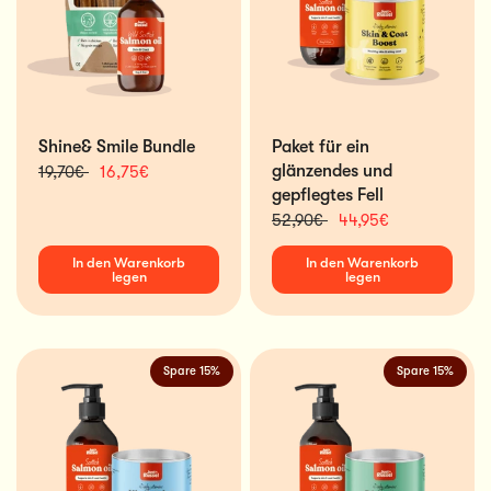
Shine& Smile Bundle
Paket für ein
glänzendes und
19,70€
16,75€
gepflegtes Fell
52,90€
44,95€
In den Warenkorb
In den Warenkorb
legen
legen
Spare 15%
Spare 15%