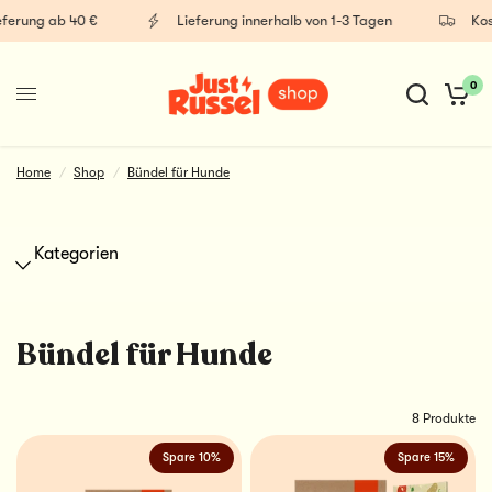
ferung ab 40 €
Lieferung innerhalb von 1-3 Tagen
Kost
0
Nahrungsergänzungsmit
Hundesnacks
tel für Hunde
Home
/
Shop
/
Bündel für Hunde
Kategorien
Bündel für Hunde
8 Produkte
Spare 10%
Spare 15%