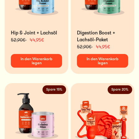
Hip & Joint + Lachsöl
Digestion Boost +
Lachsöl-Paket
52,90€
44,95€
52,90€
44,95€
In den Warenkorb
In den Warenkorb
legen
legen
Spare 15%
Spare 20%