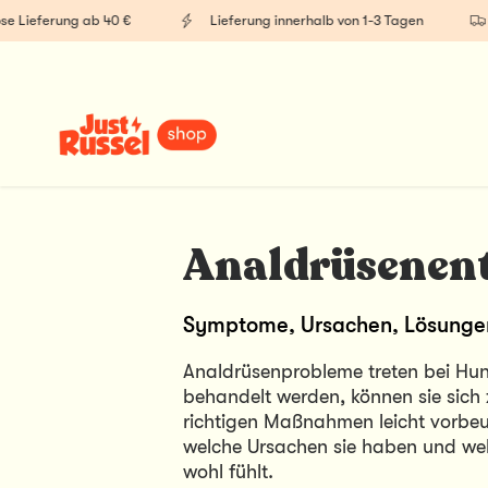
Lieferung ab 40 €
Lieferung innerhalb von 1-3 Tagen
K
Analdrüsenen
Symptome, Ursachen, Lösunge
Analdrüsenprobleme treten bei Hunde
behandelt werden, können sie sich
richtigen Maßnahmen leicht vorbeug
welche Ursachen sie haben und wel
wohl fühlt.